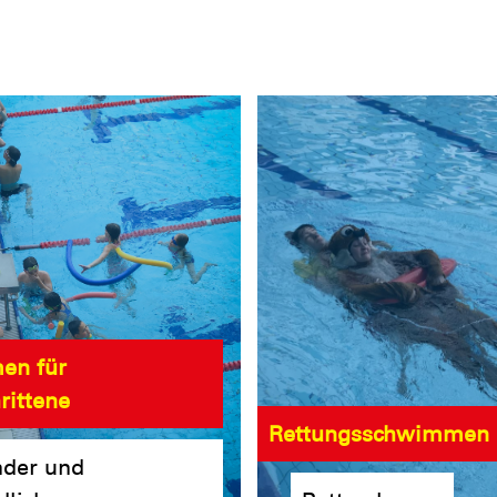
en für
rittene
Rettungsschwimmen
nder und