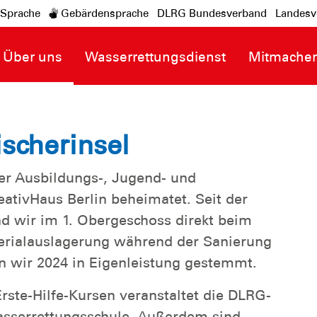
-Sprache
Gebärdensprache
DLRG Bundesverband
Landesv
Über uns
Wasserrettungsdienst
Mitmache
scherinsel
ser Ausbildungs-, Jugend- und
eativHaus Berlin beheimatet. Seit der
nd wir im 1. Obergeschoss direkt beim
erialauslagerung während der Sanierung
n wir 2024 in Eigenleistung gestemmt.
te-Hilfe-Kursen veranstaltet die DLRG-
asserrettungsschule. Außerdem sind