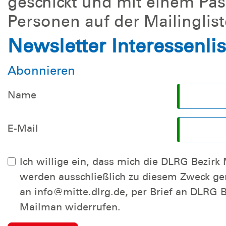
geschickt und mit einem Pas
Personen auf der Mailinglist
Newsletter Interessenli
Abonnieren
Name
E-Mail
Ich willige ein, dass mich die DLRG Bezirk Mitte per E-Mail über die Mailingliste mitte-interesse-anf-kinder informie
werden ausschließlich zu diesem Zweck genutzt. Eine Weitergabe an Dritte erfolgt nicht. Ich kann die Einwilligung jederzeit per E-Mail
an info@mitte.dlrg.de, per Brief an DLRG Berlin Mitte, Fischerinsel
Mailman widerrufen.