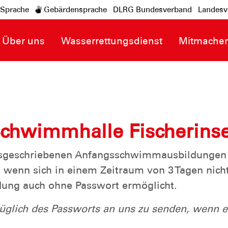
-Sprache
Gebärdensprache
DLRG Bundesverband
Landesv
Über uns
Wasserrettungsdienst
Mitmache
hwimmhalle Fischerinse
u ausgeschriebenen Anfangsschwimmausbildunge
t wenn sich in einem Zeitraum von 3 Tagen nich
ung auch ohne Passwort ermöglicht.
züglich des Passworts an uns zu senden, wenn e